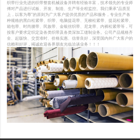
织带行业先进的织带整套机械设备并聘有经验丰富，技术领先的专业师
傅对产品进行试板、开发、制造、生产等全程监控。我们秉承“品质至
上，以客为尊”的原则为广大客户提供优质的产品和服务，专业生产各
种规格的黑白松紧带、织带、电脑提花带、无梭松紧带、提花松紧带、
箱包带、时尚腰带、民族带、金银丝织带、尼龙带、内裤松紧带等，可
按客户要求定织定染各类织带及各类深加工缝制业务。公司产品规格齐
全、起版快、交货准时、价格实惠、信誉良好，深受国内外广大客户的
信赖和好评，竭诚欢迎各界朋友光临洽谈业务！！！