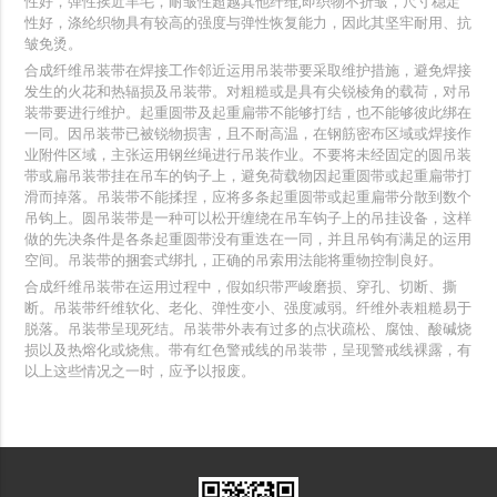
性好，弹性挨近羊毛，耐皱性超越其他纤维,即织物不折皱，尺寸稳定
性好，涤纶织物具有较高的强度与弹性恢复能力，因此其坚牢耐用、抗
皱免烫。
合成纤维吊装带在焊接工作邻近运用吊装带要采取维护措施，避免焊接
发生的火花和热辐损及吊装带。对粗糙或是具有尖锐棱角的载荷，对吊
装带要进行维护。起重圆带及起重扁带不能够打结，也不能够彼此绑在
一同。因吊装带已被锐物损害，且不耐高温，在钢筋密布区域或焊接作
业附件区域，主张运用钢丝绳进行吊装作业。不要将未经固定的圆吊装
带或扁吊装带挂在吊车的钩子上，避免荷载物因起重圆带或起重扁带打
滑而掉落。吊装带不能揉捏，应将多条起重圆带或起重扁带分散到数个
吊钩上。圆吊装带是一种可以松开缠绕在吊车钩子上的吊挂设备，这样
做的先决条件是各条起重圆带没有重迭在一同，并且吊钩有满足的运用
空间。吊装带的捆套式绑扎，正确的吊索用法能将重物控制良好。
合成纤维吊装带在运用过程中，假如织带严峻磨损、穿孔、切断、撕
断。吊装带纤维软化、老化、弹性变小、强度减弱。纤维外表粗糙易于
脱落。吊装带呈现死结。吊装带外表有过多的点状疏松、腐蚀、酸碱烧
损以及热熔化或烧焦。带有红色警戒线的吊装带，呈现警戒线裸露，有
以上这些情况之一时，应予以报废。